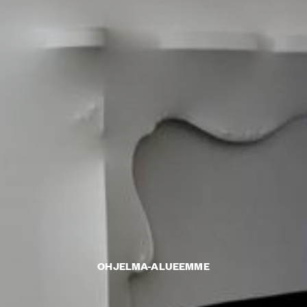
OHJELMA-ALUEEMME