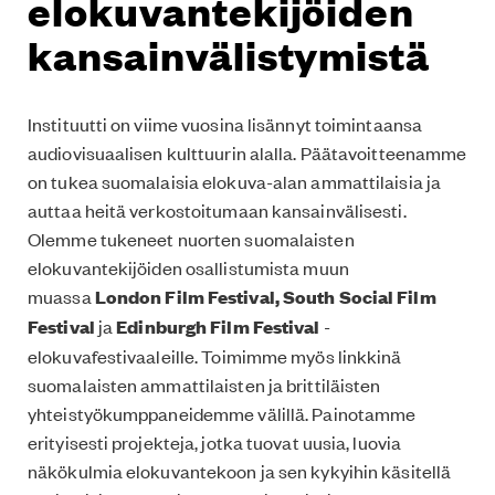
elokuvantekijöiden
kansainvälistymistä
Instituutti on viime vuosina lisännyt toimintaansa
audiovisuaalisen kulttuurin alalla. Päätavoitteenamme
on tukea suomalaisia elokuva-alan ammattilaisia ja
auttaa heitä verkostoitumaan kansainvälisesti.
Olemme tukeneet nuorten suomalaisten
elokuvantekijöiden osallistumista muun
muassa
London Film Festival, South Social Film
Festival
ja
Edinburgh Film Festival
-
elokuvafestivaaleille. Toimimme myös linkkinä
suomalaisten ammattilaisten ja brittiläisten
yhteistyökumppaneidemme välillä. Painotamme
erityisesti projekteja, jotka tuovat uusia, luovia
näkökulmia elokuvantekoon ja sen kykyihin käsitellä