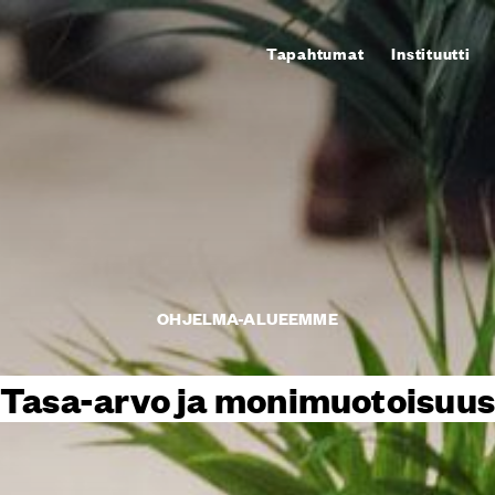
Tapahtumat
Instituutti
OHJELMA-ALUEEMME
Tasa-arvo ja monimuotoisuu