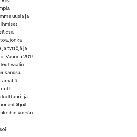
empia
semme uusia ja
 ihmiset
eä osa
toa, jonka
ja tyttöjä ja
an. Vuonna 2017
festivaalin
un
kanssa.
stämällä
tuutti
kulttuuri- ja
tuoneet
Syd
unkeihin ympäri
ysoi