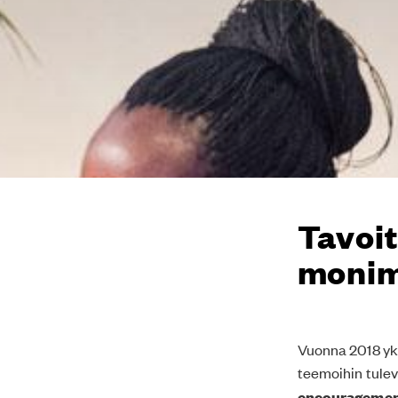
Tavoi
monim
Vuonna 2018 yks
teemoihin tule
encouragement