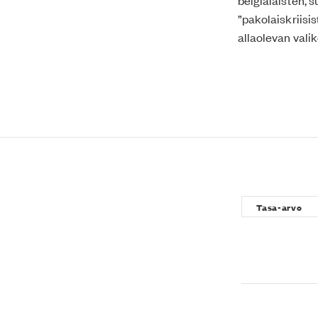
belgialaisten, s
”pakolaiskriisi
allaolevan vali