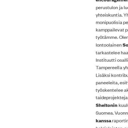
perustulon ja 
yhteiskuntia. Y
monipuolisia pe
kamppailevat pä
työtämme. Ole
lontoolainen
So
tarkastelee haa
Instituutti osa
Tampereella y
Lisäksi kontrib
paneeleita, esi
työskentelee ak
taideprojektej
Sheltonin
kuul
Suomea. Vuonn
kanssa
raporti