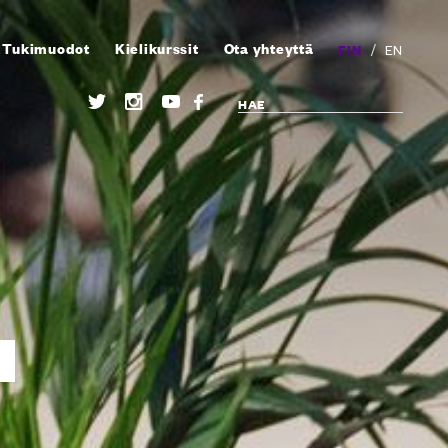
Tukimuodot
Kielikurssit
Ota yhteyttä
/
FIN
EN
s