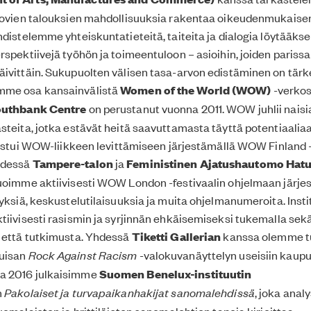
luovien talouksien mahdollisuuksia rakentaa oikeudenmukais
hdistelemme yhteiskuntatieteitä, taiteita ja dialogia löytääk
rspektiivejä työhön ja toimeentuloon – asioihin, joiden parissa
ivittäin. Sukupuolten välisen tasa-arvon edistäminen on tärk
mme osa kansainvälistä
Women of the World (WOW)
-verkos
uthbank Centre
on perustanut vuonna 2011. WOW juhlii naisia 
steita, jotka estävät heitä saavuttamasta täyttä potentiaalia
llistui WOW-liikkeen levittämiseen järjestämällä WOW Finland -
hdessä
Tampere-talon
ja
Feministinen Ajatushautomo Hat
uoimme aktiivisesti WOW London -festivaalin ohjelmaan järje
tyksiä, keskustelutilaisuuksia ja muita ohjelmanumeroita. Insti
tiivisesti rasismin ja syrjinnän ehkäisemiseksi tukemalla sekä 
a että tutkimusta. Yhdessä
Tiketti Gallerian
kanssa olemme 
uisan
Rock Against Racism
-valokuvanäyttelyn useisiin kaup
a 2016 julkaisimme
Suomen Benelux-instituutin
n
Pakolaiset ja turvapaikanhakijat sanomalehdissä
, joka anal