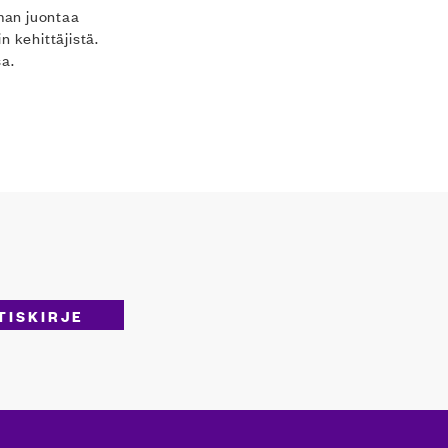
aman juontaa
n kehittäjistä.
sa.