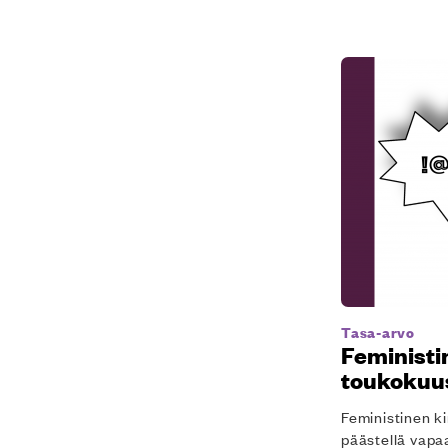
Tasa-arvo
Feministi
toukokuus
Feministinen ki
päästellä vapaa