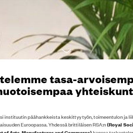
ttelemme tasa-arvoisemp
uotoisempaa yhteiskun
i instituutin päähankkeista keskittyy työn, toimeentulon ja l
vaisuuden Euroopassa. Yhdessä brittiläisen RSA:n
(Royal Soci
 of Arts, Manufactures and Commerce)
kanssa tarkastel