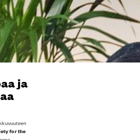
aa ja
taa
iikkuvuuteen
ety for the
emme