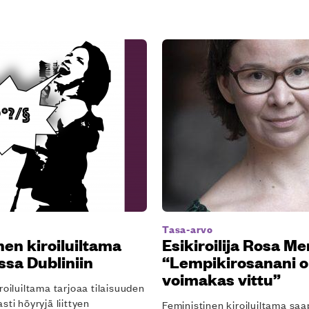
Tasa-arvo
nen kiroiluiltama
Esikiroilija Rosa Me
sa Dubliniin
“Lempikirosanani o
voimakas vittu”
roiluiltama tarjoaa tilaisuuden
sti höyryjä liittyen
Feministinen kiroiluiltama saa