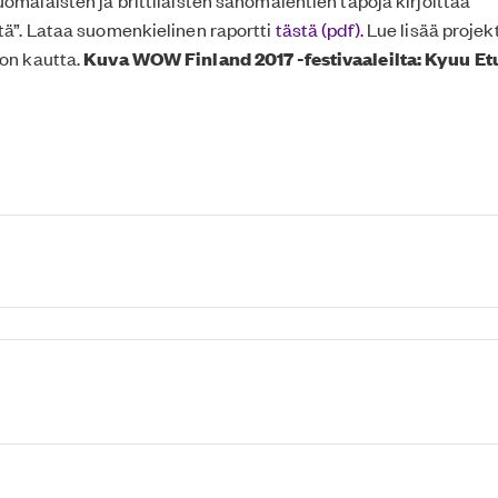
uomalaisten ja brittiläisten sanomalehtien tapoja kirjoittaa
stä”. Lataa suomenkielinen raportti
tästä (pdf).
Lue lisää proje
kon kautta.
Kuva WOW Finland 2017 -festivaaleilta: Kyuu Et