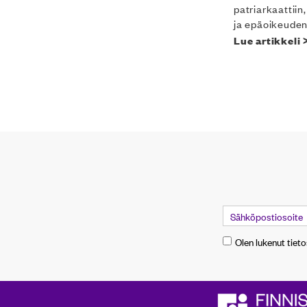
patriarkaattiin
ja epäoikeude
Lue artikkeli 
Olen lukenut tiet