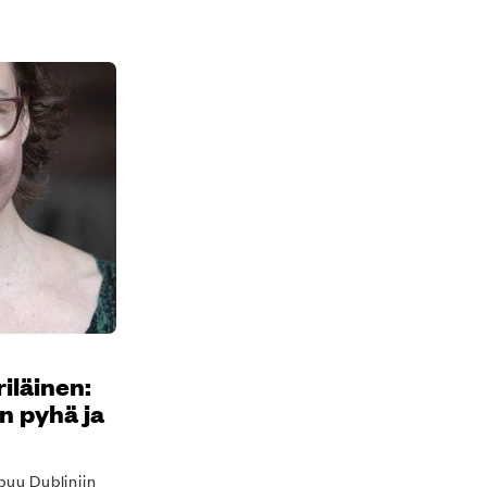
riläinen:
n pyhä ja
puu Dubliniin