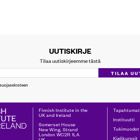
UUTISKIRJE
Tilaa uutiskirjeemme tästä
osuojaselosteen
Finnish Institute in the
Tapahtumat
UK and Ireland
Instituutti
Somerset House
Tukimuodot
New Wing, Strand
London WC2R 1LA
Kielikurssit
UK