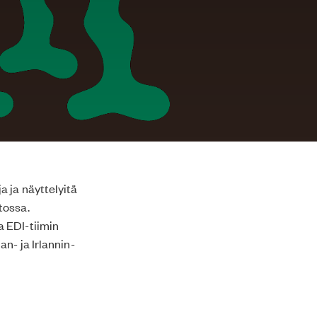
 ja näyttelyitä
tossa.
a EDI-tiimin
n- ja Irlannin-