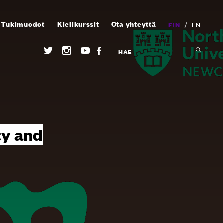
Tukimuodot
Kielikurssit
Ota yhteyttä
/
FIN
EN
ty and