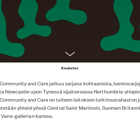
Koulutus
 Community and Care jatkuu sarjana kohtaamisia, luentosarjoja
uta Newcastle upon Tynessä sijaitsevassa Northumbria-yliopis
 Community and Care on taiteen laitoksen tutkimusrahaston j
stetään yhteistyössä Central Saint Martinsin, Suomen Britannia
ä Vane-gallerian kanssa.