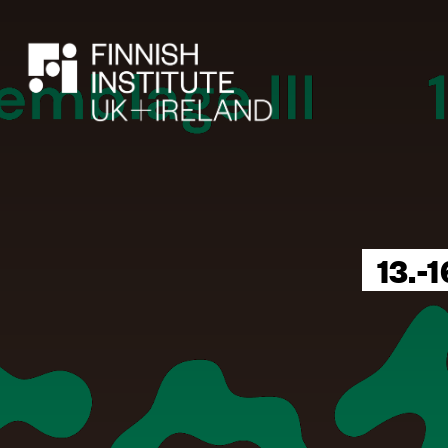
HAE
13.-