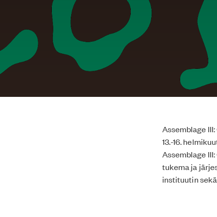
Assemblage III:
13.-16. helmiku
Assemblage III:
tukema ja järje
instituutin sek