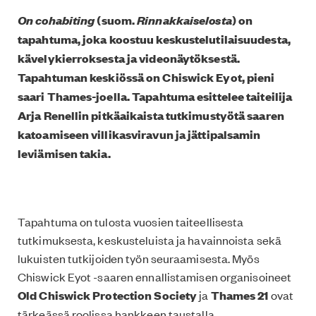
On cohabiting
Rinnakkaiselosta
(suom.
) on
tapahtuma, joka koostuu keskustelutilaisuudesta,
kävelykierroksesta ja videonäytöksestä.
Tapahtuman keskiössä on Chiswick Eyot, pieni
saari Thames-joella. Tapahtuma esittelee taiteilija
Arja Renellin pitkäaikaista tutkimustyötä saaren
katoamiseen villikasviravun ja jättipalsamin
leviämisen takia.
Tapahtuma on tulosta vuosien taiteellisesta
tutkimuksesta, keskusteluista ja havainnoista sekä
lukuisten tutkijoiden työn seuraamisesta. Myös
Chiswick Eyot -saaren ennallistamisen organisoineet
Old Chiswick Protection Society
ja
Thames 21
ovat
tärkeässä roolissa hankkeen taustalla.