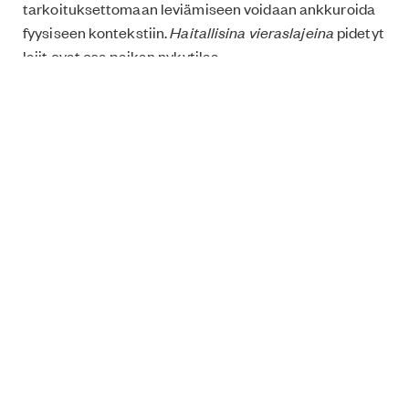
tarkoituksettomaan leviämiseen voidaan ankkuroida
fyysiseen kontekstiin.
Haitallisina vieraslajeina
pidetyt
lajit ovat osa paikan nykytilaa.
Ilmoittaudu
tapahtumaan Eventbrite-sivustolla
täällä
. Tapahtumaan osallistuminen on
ilmaista
, ja
osallistujat voivat osallistua joko kaikkiin tapahtuman
osioihin (saarivierailu, keskustelu, näytös) tai vain
osaan niistä. Tarkat sijainti- ja aikatiedot löytyvät
tapahtuman Eventbrite-sivulta.
Arja Renell
on Helsingissä asuva taiteilija ja
arkkitehti. Hänen taiteensa keskittyy erityisesti
ekologisiin aiheisiin ja ympäristötaiteeseen. Hänen