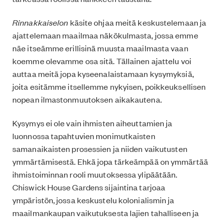
Rinnakkaiselon
käsite ohjaa meitä keskustelemaan ja
ajattelemaan maailmaa näkökulmasta, jossa emme
näe itseämme erillisinä muusta maailmasta vaan
koemme olevamme osa sitä. Tällainen ajattelu voi
auttaa meitä jopa kyseenalaistamaan kysymyksiä,
joita esitämme itsellemme nykyisen, poikkeuksellisen
nopean ilmastonmuutoksen aikakautena.
Kysymys ei ole vain ihmisten aiheuttamien ja
luonnossa tapahtuvien monimutkaisten
samanaikaisten prosessien ja niiden vaikutusten
ymmärtämisestä. Ehkä jopa tärkeämpää on ymmärtää
ihmistoiminnan rooli muutoksessa ylipäätään.
Chiswick House Gardens sijaintina tarjoaa
ympäristön, jossa keskustelu kolonialismin ja
maailmankaupan vaikutuksesta lajien tahalliseen ja