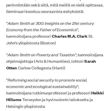
perinnöstään sekä siitä, mitä meillä on vielä opittavaa.
Seminaari koostuu seuraavista esityksistä:
”
Adam Smith at 300: Insights on the 21st century
Economy from the Father of Economics
”,
luennoitsijana professori
Charles M.A. Clark
St.
John’s yliopistosta (Boston)
”
Adam Smith on Poverty and Taxation
”, luennoitsijana
ohjelmajohtaja (Arts & Humanities), tohtori
Sarah
Otten
Carlow Collegesta (Irlanti)
”
Reforming social security to promote social,
economic and ecological sustainability
”,
luennoitsijana tutkimusprofessori ja professori
Heikki
Hiilamo
Terveyden ja hyvinvoinnin laitokselta ja
Helsingin yliopistosta