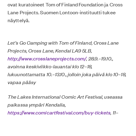
ovat kuratoineet Tom of Finland Foundation ja Cross
Lane Projects. Suomen Lontoon-instituutti tukee
näyttelyä.
Let’s Go Camping with Tom of Finland, Cross Lane
Projects, Cross Lane, Kendal LA9 5LB,
http://www.crosslaneprojects.com/
, 28.9.–19.10.,
avoinna keskiviikko-lauantai klo 12–18,
lukuunottamatta 10.–13.10., jolloin joka päivä klo 10–18,
vapaa pääsy
The Lakes International Comic Art Festival, useassa
paikassa ympäri Kendalia,
https://www.comicartfestival.com/buy-tickets
, 11–
13.10., liput: hinnat vaihtelevat
Kuva: The Lakes International Comic Art Festival