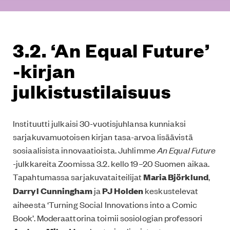
3.2. ‘An Equal Future’
-kirjan
julkistustilaisuus
Instituutti julkaisi 30-vuotisjuhlansa kunniaksi
sarjakuvamuotoisen kirjan tasa-arvoa lisäävistä
sosiaalisista innovaatioista. Juhlimme
An Equal Future
-julkkareita Zoomissa 3.2. kello 19–20 Suomen aikaa.
Tapahtumassa sarjakuvataiteilijat
Maria Björklund
,
Darryl Cunningham
ja
PJ Holden
keskustelevat
aiheesta ‘Turning Social Innovations into a Comic
Book’. Moderaattorina toimii sosiologian professori