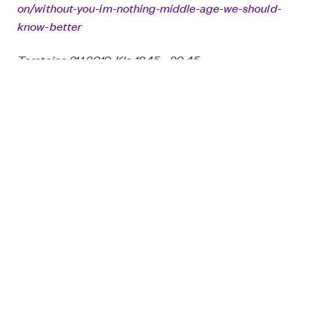
on/without-you-im-nothing-middle-age-we-should-
know-better
Torstaina 31.1.2019. Klo 18.45 – 20.45
Sisäänpääsymaksu: Omantunnon mukaan.
G31 New Wing, Somerset House Studios, Somerset
House, Strand, London WC2R 1LA
Kuva: Stella Sidel