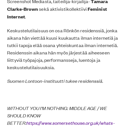
Screenshot Mediasta, taiteilija-kirjailija-
Tamara
Clarke-Brown
sekä aktivistikollektiivi
Feminist
Internet
.
Keskustelutilaisuus on osa Rönkön residenssiä, jonka
aikana hän viettää kuusi kuukautta ilman internetiä ja
tutkii tapoja elää osana yhteiskuntaa ilman internetiä.
Residenssin aikana hän myös järjestää aiheeseen
liittyviä työpajoja, performansseja, luentoja ja
keskustelutilaisuuksia.
Suomen Lontoon-instituutti tukee residenssiä.
WITHOUT YOU I’M NOTHING: MIDDLE AGE / WE
SHOULD KNOW
BETTER:
https://www.somersethouse.org.uk/whats-