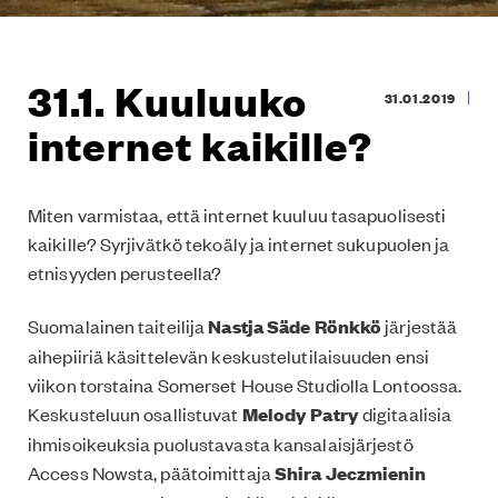
31.1. Kuuluuko
|
31.01.2019
internet kaikille?
Miten varmistaa, että internet kuuluu tasapuolisesti
kaikille? Syrjivätkö tekoäly ja internet sukupuolen ja
etnisyyden perusteella?
Suomalainen taiteilija
Nastja Säde Rönkkö
järjestää
aihepiiriä käsittelevän keskustelutilaisuuden ensi
viikon torstaina Somerset House Studiolla Lontoossa.
Keskusteluun osallistuvat
Melody Patry
digitaalisia
ihmisoikeuksia puolustavasta kansalaisjärjestö
Access Nowsta, päätoimittaja
Shira Jeczmienin