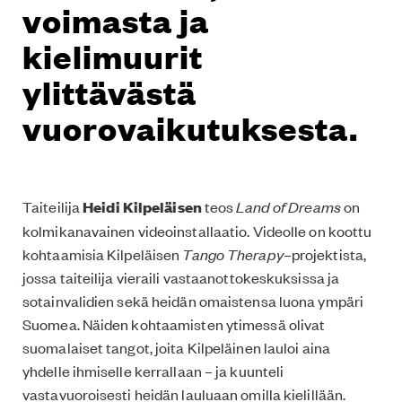
voimasta ja
kielimuurit
ylittävästä
vuorovaikutuksesta.
Taiteilija
Heidi Kilpeläisen
teos
Land of Dreams
on
kolmikanavainen videoinstallaatio. Videolle on koottu
kohtaamisia Kilpeläisen
Tango Therapy
–projektista,
jossa taiteilija vieraili vastaanottokeskuksissa ja
sotainvalidien sekä heidän omaistensa luona ympäri
Suomea. Näiden kohtaamisten ytimessä olivat
suomalaiset tangot, joita Kilpeläinen lauloi aina
yhdelle ihmiselle kerrallaan – ja kuunteli
vastavuoroisesti heidän lauluaan omilla kielillään.