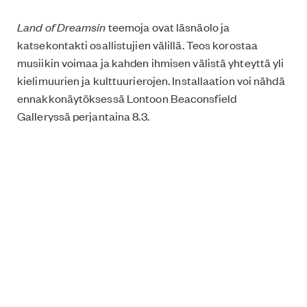
Land of Dreamsin
teemoja ovat läsnäolo ja
katsekontakti osallistujien välillä. Teos korostaa
musiikin voimaa ja kahden ihmisen välistä yhteyttä yli
kielimuurien ja kulttuurierojen. Installaation voi nähdä
ennakkonäytöksessä Lontoon Beaconsfield
Galleryssä perjantaina 8.3.
Tämän projektin on rahoittanut Koneen Säätiö.
Land of Dreams, Beaconsfield Gallery, 22 Newport St,
Lambeth, Lontoo SE11 6AY, Klo 19–23, 8.3.2019, vapaa
pääsy.
Teksti: Essi Miettunen Kuva: Heidi Kilpeläinen