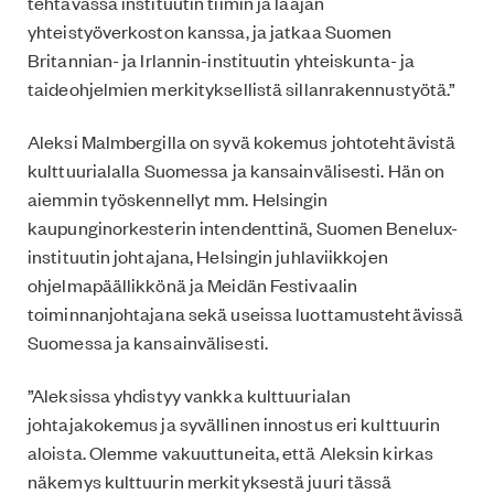
tehtävässä instituutin tiimin ja laajan
yhteistyöverkoston kanssa, ja jatkaa Suomen
Britannian- ja Irlannin-instituutin yhteiskunta- ja
taideohjelmien merkityksellistä sillanrakennustyötä.”
Aleksi Malmbergilla on syvä kokemus johtotehtävistä
kulttuurialalla Suomessa ja kansainvälisesti. Hän on
aiemmin työskennellyt mm. Helsingin
kaupunginorkesterin intendenttinä, Suomen Benelux-
instituutin johtajana, Helsingin juhlaviikkojen
ohjelmapäällikkönä ja Meidän Festivaalin
toiminnanjohtajana sekä useissa luottamustehtävissä
Suomessa ja kansainvälisesti.
”Aleksissa yhdistyy vankka kulttuurialan
johtajakokemus ja syvällinen innostus eri kulttuurin
aloista. Olemme vakuuttuneita, että Aleksin kirkas
näkemys kulttuurin merkityksestä juuri tässä