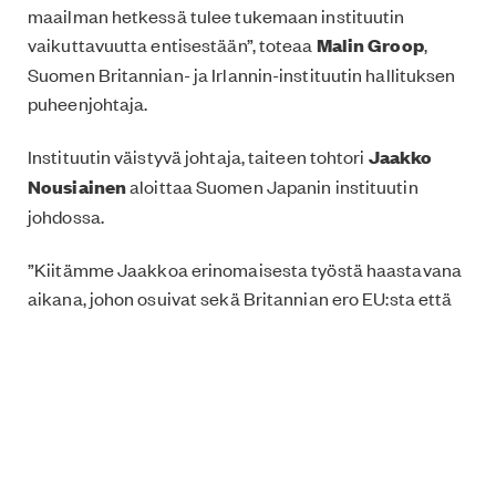
maailman hetkessä tulee tukemaan instituutin
vaikuttavuutta entisestään”, toteaa
Malin Groop
,
Suomen Britannian- ja Irlannin-instituutin hallituksen
puheenjohtaja.
Instituutin väistyvä johtaja, taiteen tohtori
Jaakko
Nousiainen
aloittaa Suomen Japanin instituutin
johdossa.
”Kiitämme Jaakkoa erinomaisesta työstä haastavana
aikana, johon osuivat sekä Britannian ero EU:sta että
globaali koronapandemia. Jaakon kaudella instituutti
on vienyt läpi useita merkittävää näkyvyyttä ja
vaikuttavuutta tuottaneita hankkeita”, Malin Groop
sanoo.
Yhteiskuntaohjelman johtaja
Neicia Marsh
toimii
väliaikaisena johtajana 5. maaliskuuta 2025 saakka.