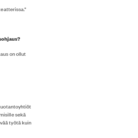
teatterissa.”
isohjaus?
aus on ollut
tuotantoyhtiöt
misille sekä
vää työtä kuin