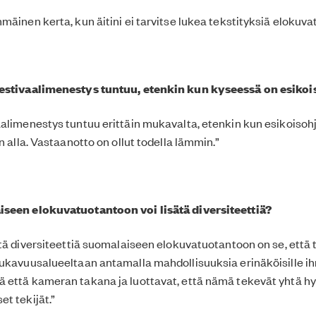
mäinen kerta, kun äitini ei tarvitse lukea tekstityksiä elokuva
estivaalimenestys tuntuu, etenkin kun kyseessä on esiko
alimenestys tuntuu erittäin mukavalta, etenkin kun esikoisohj
n alla. Vastaanotto on ollut todella lämmin.”
seen elokuvatuotantoon voi lisätä diversiteettiä?
ätä diversiteettiä suomalaiseen elokuvatuotantoon on se, että 
ukavuusalueeltaan antamalla mahdollisuuksia erinäköisille ih
että kameran takana ja luottavat, että nämä tekevät yhtä hy
t tekijät.”