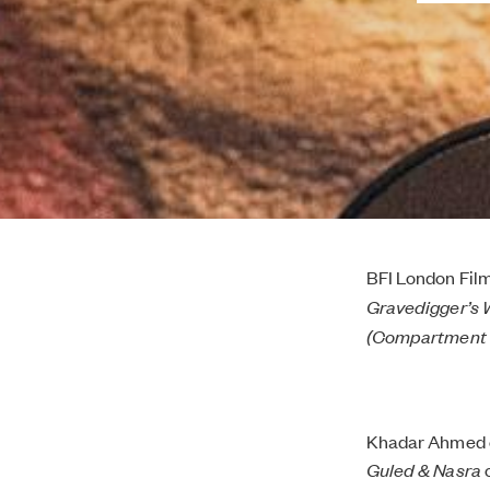
BFI London Film
Gravedigger’s 
(Compartment n
Khadar Ahmed o
Guled & Nasra
o