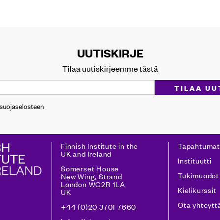
UUTISKIRJE
Tilaa uutiskirjeemme tästä
osuojaselosteen
Finnish Institute in the
Tapahtumat
UK and Ireland
Instituutti
Somerset House
Tukimuodot
New Wing, Strand
London WC2R 1LA
Kielikurssit
UK
Ota yhteytt
+44 (0)20 3701 7660