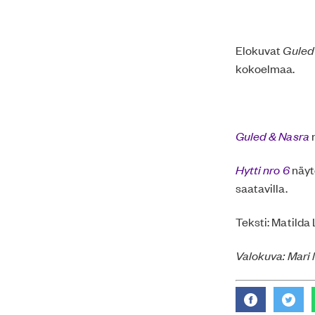
Elokuvat
Guled
kokoelmaa.
Guled & Nasra
n
Hytti nro 6
näytö
saatavilla.
Teksti: Matilda
Valokuva: Mari 