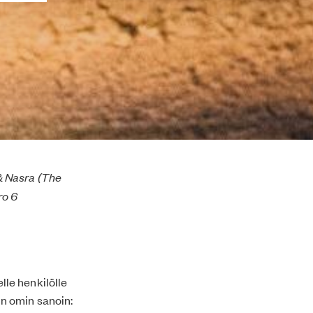
& Nasra
(The
ro 6
lle henkilölle
n omin sanoin: