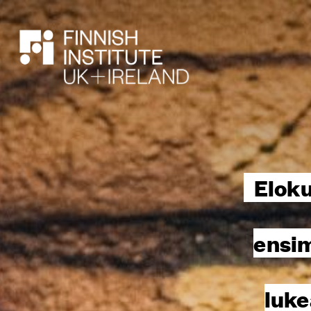
HAE
Elok
ensim
luke