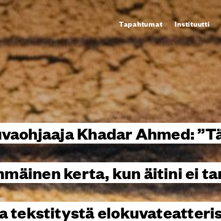
Tapahtumat
Instituutti
uvaohjaaja Khadar Ahmed: ”Tä
mäinen kerta, kun äitini ei ta
a tekstitystä elokuvateatteri