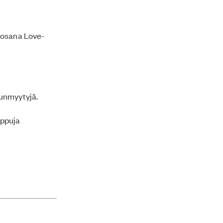
 osana Love-
uunmyytyjä.
lippuja