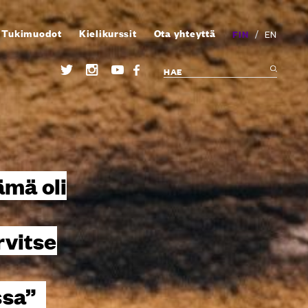
Tukimuodot
Kielikurssit
Ota yhteyttä
/
FIN
EN
mä oli
rvitse
ssa”