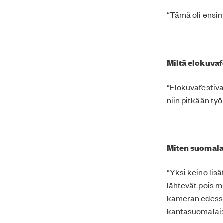
“Tämä oli ensim
Miltä elokuvaf
“Elokuvafestiva
niin pitkään työ
Miten suomalai
“Yksi keino lis
lähtevät pois m
kameran edessä 
kantasuomalaise