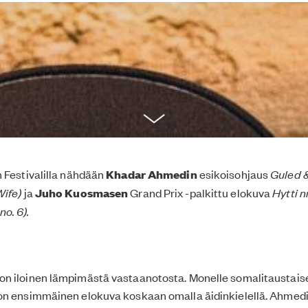
 Festivalilla nähdään
Khadar Ahmedin
esikoisohjaus
Guled 
Wife)
ja
Juho Kuosmasen
Grand Prix -palkittu elokuva
Hytti n
o. 6).
n iloinen lämpimästä vastaanotosta.
Monelle somalitaustaise
n ensimmäinen elokuva koskaan omalla äidinkielellä. Ahmedi