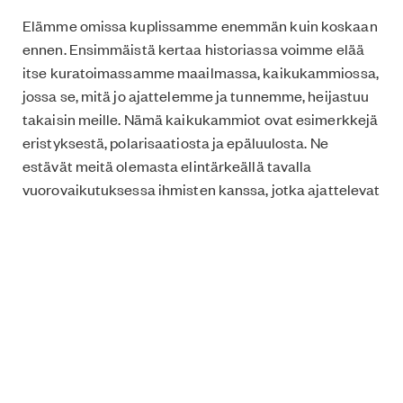
Elämme omissa kuplissamme enemmän kuin koskaan
ennen. Ensimmäistä kertaa historiassa voimme elää
itse kuratoimassamme maailmassa, kaikukammiossa,
jossa se, mitä jo ajattelemme ja tunnemme, heijastuu
takaisin meille. Nämä kaikukammiot ovat esimerkkejä
eristyksestä, polarisaatiosta ja epäluulosta. Ne
estävät meitä olemasta elintärkeällä tavalla
vuorovaikutuksessa ihmisten kanssa, jotka ajattelevat
eri tavalla kuin me. Empathy Echo Chamber haastaa
tämän kuvan kaikukammioista ja
kaikukammioitumisesta luomalla kaikukammion
fyysiseen tilaan. Biennaalissa Empathy Echo
Chamber esiintyy installaationa, johon astutaan
ventovieraan kanssa, sekä virtuaalitilana, johon
pääsee mistä tahansa päin maailmaa. Toisin kuin
perinteiset kuplat, Empathy Echo Chamber on
suunniteltu vuorovaikutusta ja yhteistä pohdintaa