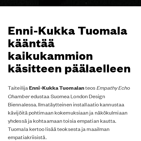
Enni-Kukka Tuomala
kääntää
kaikukammion
käsitteen päälaelleen
Taiteilija
Enni-Kukka Tuomalan
teos
Empathy Echo
Chamber
edustaa Suomea London Design
Biennalessa. Ilmatäytteinen installaatio kannustaa
kävijöitä pohtimaan kokemuksiaan ja näkökulmiaan
yhdessä ja kohtaamaan toisia empatian kautta.
Tuomala kertoo lisää teoksesta ja maailman
empatiakriisistä.