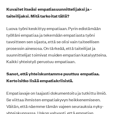
Kuvailet itseäsi empatiasuunnittelijaksi ja -
taiteilijaksi. Mitä tarkoitat tällä?
Luova työni keskittyy empatiaan. Pyrin edistämään
työlläni empatiaa ja tekemään empatiasta työni
tavoitteen sen sijasta, että se olisi vain taiteellisen
prosessin ainesosa. On tärkeää, että taiteilijat ja
suunnittelijat toimivat muiden empatian katalyytteina.
Kaikki yhteistyö perustuu empatiaan.
Sanot, että yhteiskuntamme puuttuu empatiaa.
Kertoisitko lisää empatiakriisistä.
Empatiavaje on laajasti dokumentoitu ja tutkittu ilmiö.
Se viittaa ihmisten empatiakyvyn heikkenemiseen.
Väitän, että näemme tämän vajeen seurauksia nyky-
yhteiskunnassa. Uskon vahvasti, että empatian