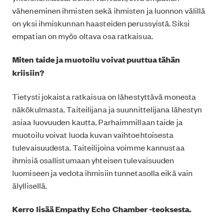
väheneminen ihmisten sekä ihmisten ja luonnon välillä
on yksi ihmiskunnan haasteiden perussyistä. Siksi
empatian on myös oltava osa ratkaisua.
Miten taide ja muotoilu voivat puuttua tähän
kriisiin?
Tietysti jokaista ratkaisua on lähestyttävä monesta
näkökulmasta. Taiteilijana ja suunnittelijana lähestyn
asiaa luovuuden kautta. Parhaimmillaan taide ja
muotoilu voivat luoda kuvan vaihtoehtoisesta
tulevaisuudesta. Taiteilijoina voimme kannustaa
ihmisiä osallistumaan yhteisen tulevaisuuden
luomiseen ja vedota ihmisiin tunnetasolla eikä vain
älyllisellä.
Kerro lisää Empathy Echo Chamber -teoksesta.