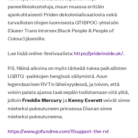
paneelikeskusteluja, muun muassa erittäin
ajankohtaisesti Priden dekolonialisaatiosta sekä
turvallisten tilojen luomisesta QTIBPOC-yhteisön
(Queer Trans Intersex Black People & People of
Colour) jäsenille.
Lue lisää online-festivaalista:
https://prideinside.uk/
.
P.S. Näinä aikoina on myös tärkeää tukea paikallisten
LGBTQ -paikkojen hengissä säilymistä. Asun
legendaarisen RVT:n läheisyydessä, ja toivon, että
voisin palata ajassa taaksepäin todistamaan sitä yötä,
jolloin
Freddie Mercury
ja
Kenny Everett
veivät sinne
mieheksi pukeutuneen prinsessa Dianan sinne
mieheksi pukeutuneena.
https://www.gofundme.com/f/support-the-rvt