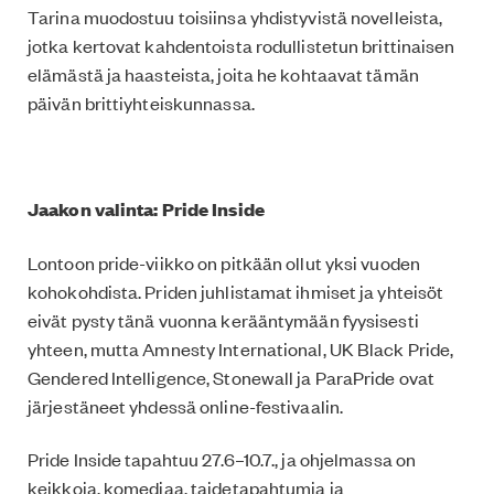
Tarina muodostuu toisiinsa yhdistyvistä novelleista,
jotka kertovat kahdentoista rodullistetun brittinaisen
elämästä ja haasteista, joita he kohtaavat tämän
päivän brittiyhteiskunnassa.
Jaakon valinta: Pride Inside
Lontoon pride-viikko on pitkään ollut yksi vuoden
kohokohdista. Priden juhlistamat ihmiset ja yhteisöt
eivät pysty tänä vuonna kerääntymään fyysisesti
yhteen, mutta Amnesty International, UK Black Pride,
Gendered Intelligence, Stonewall ja ParaPride ovat
järjestäneet yhdessä online-festivaalin.
Pride Inside tapahtuu 27.6–10.7., ja ohjelmassa on
keikkoja, komediaa, taidetapahtumia ja