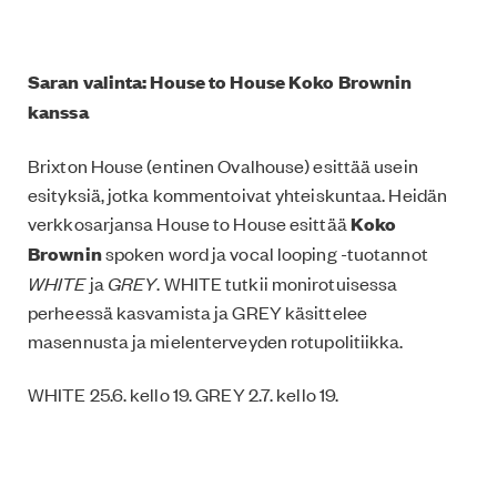
Saran valinta: House to House Koko Brownin
kanssa
Brixton House (entinen Ovalhouse) esittää usein
esityksiä, jotka kommentoivat yhteiskuntaa. Heidän
verkkosarjansa House to House esittää
Koko
Brownin
spoken word ja vocal looping -tuotannot
WHITE
ja
GREY
. WHITE tutkii monirotuisessa
perheessä kasvamista ja GREY käsittelee
masennusta ja mielenterveyden rotupolitiikka.
WHITE 25.6. kello 19. GREY 2.7. kello 19.
Lisätietoa osoitteessa:
https://brixtonhouse.co.uk/2020/05/27/house-to-