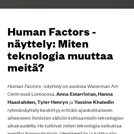
Human Factors -
näyttely: Miten
teknologia muuttaa
meitä?
Human Factors -näyttely
on avoinna Waterman Art
Centressä Lontoossa.
Anna Estarriolan, Hanna
Haaslahden, Tyler Henryn
ja
Yassine Khaledin
ryhmänäyttely keskittyy erittäin ajankohtaiseen
aiheeseen: ihmisten välisiin kohtaamisiin teknologian
aikakaudella. He tutkivat miten teknologia vaikuttaa
meidän ihmissuhteisiin, identiteettiin ja kulttuuriin.