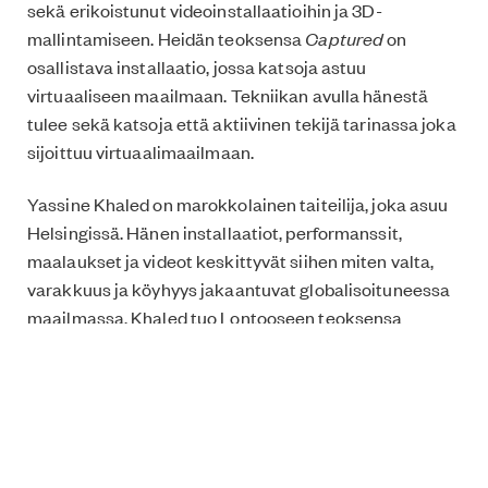
sekä erikoistunut videoinstallaatioihin ja 3D-
mallintamiseen. Heidän teoksensa
Captured
on
osallistava installaatio, jossa katsoja astuu
virtuaaliseen maailmaan. Tekniikan avulla hänestä
tulee sekä katsoja että aktiivinen tekijä tarinassa joka
sijoittuu virtuaalimaailmaan.
Yassine Khaled on marokkolainen taiteilija, joka asuu
Helsingissä. Hänen installaatiot, performanssit,
maalaukset ja videot keskittyvät siihen miten valta,
varakkuus ja köyhyys jakaantuvat globalisoituneessa
maailmassa. Khaled tuo Lontooseen teoksensa
Monitor Man
, jossa taiteilijalla on päässään kypärä ja
hän ottaa yhteyttä toisessa maassa asuvaan
ihmiseen. Teos kuvaa kuinka voimme teknologian
ansiosta olla yhteydessä toisiimme huolimatta
välimatkasta ja kansallisvaltioiden rajoista. Työn
inspiraationa on tämänhetkinen pakolaiskriisi.