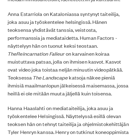
Anna Estarriola on Kataloniassa syntynyt taiteilija,
joka asuu ja työskentelee helsingissä. Hänen
teoksensa yhdistävät tanssia, veistosta,
performanssia ja mediataidetta. Human Factors -
näyttelyyn hän on tuonut keksi teostaan.
TheReincarnation Falieur
on karvainen koiraa
muistuttava patsas, jolla on ihmisen kasvot. Kasvot
ovat video joka toistaa neljän minuutin videopätkää.
Teoksessa
The Landscape
katsoja näkee pieniä
ihmisiä maailmanlopun jälkeisessä maisemassa, jossa
heillä ei ole mitään muuta jäljellä kuin toisensa.
Hanna Haaslahti on mediataiteilija, joka asuu ja
työskentelee Helsingissä. Näyttelyssä esillä olevan
teoksen hän on tehnyt taiteilija ja ohjelmistokehittäjän
Tyler Henryn kanssa. Henry on tutkinut koneoppimista