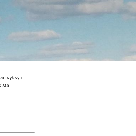
van syksyn
oista