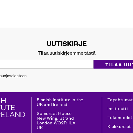
UUTISKIRJE
Tilaa uutiskirjeemme tästä
osuojaselosteen
Finnish Institute in the
Tapahtumat
UK and Ireland
Instituutti
Somerset House
Tukimuodot
New Wing, Strand
London WC2R 1LA
Kielikurssit
UK