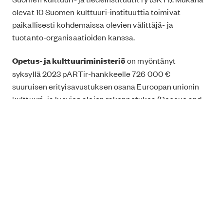
olevat 10 Suomen kulttuuri-instituuttia toimivat
paikallisesti kohdemaissa olevien välittäjä- ja
tuotanto-organisaatioiden kanssa.
Opetus- ja kulttuuriministeriö
on myöntänyt
syksyllä 2023 pARTir-hankkeelle 726 000 €
suuruisen erityisavustuksen osana Euroopan unionin
kulttuuri- ja luovien alojen rakennetukea (Rescue and
Recovery Facility RRF), joka on yksi EU:n
kertaluonteisen elpymisvälineen (Next Generation EU)
ohjelmista.
Seuraavaksi hankkeelle rekrytoidaan
projektivastaava ja yhteistyö käynnistetään
paikalliskumppaneiden kanssa instituuttien
kohdemaissa. Ohjelman varsinainen tuotantovaihe
käynnistyy keväällä 2024.