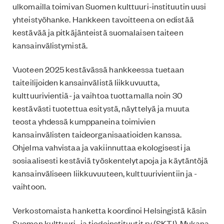
ulkomailla toimivan Suomen kulttuuri-instituutin uusi
yhteistyöhanke. Hankkeen tavoitteena on edistää
kestävää ja pitkäjänteistä suomalaisen taiteen
kansainvälistymistä.
Vuoteen 2025 kestävässä hankkeessa tuetaan
taiteilijoiden kansainvälistä liikkuvuutta,
kulttuurivientiä- ja vaihtoa tuottamalla noin 30
kestävästi tuotettua esitystä, näyttelyä ja muuta
teosta yhdessä kumppaneina toimivien
kansainvälisten taideorganisaatioiden kanssa.
Ohjelma vahvistaa ja vakiinnuttaa ekologisesti ja
sosiaalisesti kestäviä työskentelytapoja ja käytäntöjä
kansainväliseen liikkuvuuteen, kulttuurivientiin ja -
vaihtoon.
Verkostomaista hanketta koordinoi Helsingistä käsin
Suomen kulttuuri- ja tiedeinstituutit ry (SKTI). Mukana