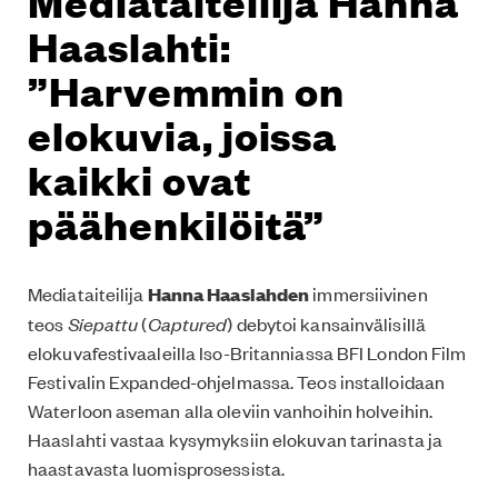
Mediataiteilija Hanna
Haaslahti:
”Harvemmin on
elokuvia, joissa
kaikki ovat
päähenkilöitä”
Mediataiteilija
Hanna Haaslahden
immersiivinen
teos
Siepattu
(
Captured
)
debytoi kansainvälisillä
elokuvafestivaaleilla Iso-Britanniassa BFI London Film
Festivalin Expanded-ohjelmassa. Teos installoidaan
Waterloon aseman alla oleviin vanhoihin holveihin.
Haaslahti vastaa kysymyksiin elokuvan tarinasta ja
haastavasta luomisprosessista.