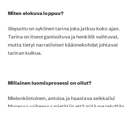
Miten elokuva loppuu?
Siepattu
on syklinen tarina joka jatkuu koko ajan.
Tarina on itseorganisoituva ja henkilöt vaihtuvat,
mutta tietyt narratiiviset käännekohdat johtavat
tarinan kulkua.
Millainen luomisprosessi on ollut?
Mielenkiintoinen, antoisa ja haastava seikkailu!
Monessa vaiheessa mietittiin että mitä me tehdään,
kannattaako lopettaa? Vuonna 2018 tuottaja
Leena
Närekangas
ehdotti että kokeillaan hakea
Kööpenhaminan dokumenttielokuvafestivaalin
CPH:LAB:iin. Päästiin sinne ja kuraattori
Mark Atkin