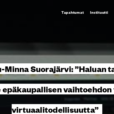
Tapahtumat
Instituutti
-Minna Suorajärvi: ”Haluan t
e epäkaupallisen vaihtoehdon
virtuaalitodellisuutta”