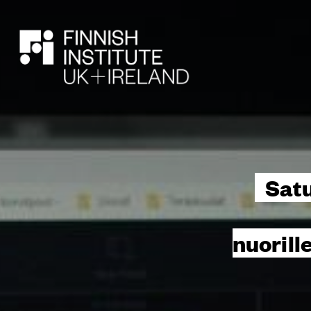
HAE
Satu
nuorill