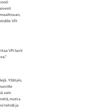
posti
aisesti
en maailmaan,
seinälle VR-
ittaa VR-lasit
ava.”
jä. Yllätyin,
nuorille
ää vain
äreltä, mutta
oi tehdä ja