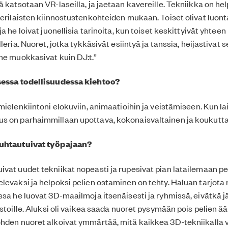
 katsotaan VR-laseilla, ja jaetaan kavereille. Tekniikka on hel
 erilaisten kiinnostustenkohteiden mukaan. Toiset olivat luont
ja he loivat juonellisia tarinoita, kun toiset keskittyivät yhte
lleria. Nuoret, jotka tykkäsivät esiintyä ja tanssia, heijastivat 
he muokkasivat kuin DJ:t.”
sessa todellisuudessa kiehtoo?
mielenkiintoni elokuviin, animaatioihin ja veistämiseen. Kun la
s on parhaimmillaan upottava, kokonaisvaltainen ja koukutt
suhtautuivat työpajaan?
vat uudet tekniikat nopeasti ja rupesivat pian latailemaan pele
levaksi ja helpoksi pelien ostaminen on tehty. Haluan tarjota 
ssa he luovat 3D-maailmoja itsenäisesti ja ryhmissä, eivätkä j
ustoille. Aluksi oli vaikea saada nuoret pysymään pois pelien ä
hden nuoret alkoivat ymmärtää, mitä kaikkea 3D-tekniikalla v