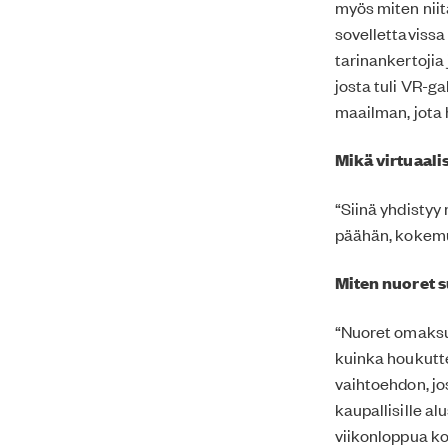
myös miten niitä
sovellettavissa
tarinankertojia 
josta tuli VR-ga
maailman, jota 
Mikä virtuaali
“Siinä yhdistyy 
päähän, kokemu
Miten nuoret 
“Nuoret omaksui
kuinka houkutte
vaihtoehdon, jo
kaupallisille al
viikonloppua ko