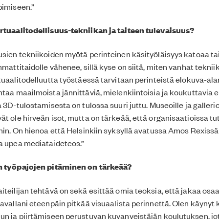
pimiseen.”
irtuaalitodellisuus-tekniikan ja taiteen tulevaisuus?
usien tekniikoiden myötä perinteinen käsityöläisyys katoaa ta
mmattitaidolle vähenee, sillä kyse on siitä, miten vanhat tekni
rtuaalitodelluutta työstäessä tarvitaan perinteistä elokuva-al
ntaa maailmoista jännittäviä, mielenkiintoisia ja koukuttavia 
a 3D-tulostamisesta on tulossa suuri juttu. Museoille ja gallerio
ät ole hirveän isot, mutta on tärkeää, että organisaatioissa t
ihin. On hienoa että Helsinkiin syksyllä avatussa Amos Rexissä 
a upea mediataideteos.”
en työpajojen pitäminen on tärkeää?
iteilijan tehtävä on sekä esittää omia teoksia, että jakaa osa
tavallani eteenpäin pitkää visuaalista perinnettä. Olen käynyt
un ja piirtämiseen perustuvan kuvanveistäjän koulutuksen, j