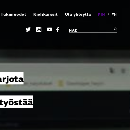
Tukimuodot
Kielikurssit
Ota yhteyttä
/
FIN
EN
arjota
 työstää