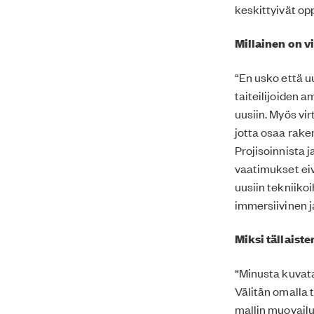
keskittyivät op
Millainen on v
“En usko että u
taiteilijoiden a
uusiin. Myös vi
jotta osaa rake
Projisoinnista j
vaatimukset eiv
uusiin tekniiko
immersiivinen j
Miksi tällaist
“Minusta kuvata
Välitän omalla 
mallin muovailu