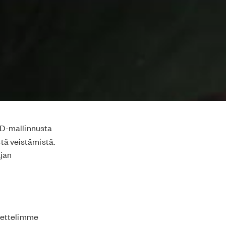
3D-mallinnusta
stä veistämistä.
ajan
pettelimme