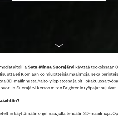
ediataiteilija
Satu-Minna Suorajärvi
käyttää teoksissaan 
llisuutta eli luomiaan kolmiulotteisia maailmoja, sekä perintei
taa 3D-mallinnusta Aalto-yliopistossa ja piti lokakuussa työp
e nuorille. Suorajärvi kertoo miten Brightonin työpajat sujuivat.
a tehtiin?
eteltiin käyttämään ohjelmaa, jolla tehdään 3D-maailmoja. O