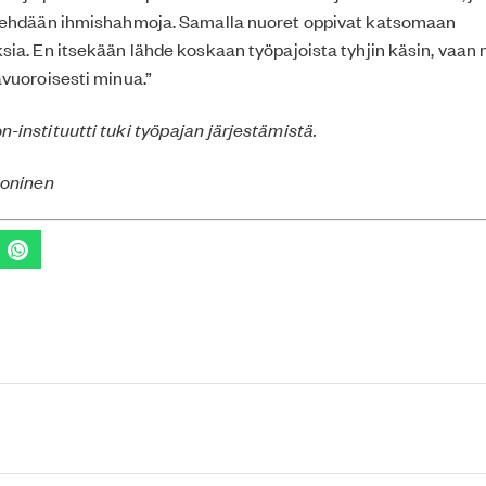
tehdään ihmishahmoja. Samalla nuoret oppivat katsomaan
ia. En itsekään lähde koskaan työpajoista tyhjin käsin, vaan 
vuoroisesti minua.”
instituutti tuki työpajan järjestämistä.
uoninen