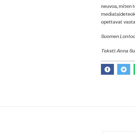
neuvoa, miten 
mediataideteoks
opettavat vasta
Suomen Lontoon-
Teksti: Anna S