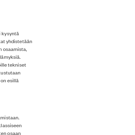
i kysyntä
ikat yhdistetään
an osaamista,
elämyksiä.
ille tekniset
utustutaan
on esillä
amistaan.
 klassiseen
oten osaan