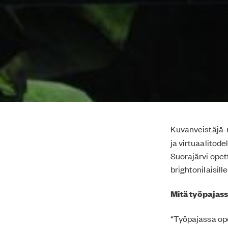
Kuvanveistäjä-m
ja virtuaalitode
Suorajärvi opet
brightonilaisill
Mitä työpajass
“Työpajassa op