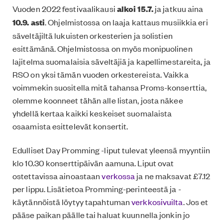
Vuoden 2022 festivaalikausi
alkoi 15.7.
ja jatkuu aina
10.9. asti
. Ohjelmistossa on laaja kattaus musiikkia eri
säveltäjiltä lukuisten orkesterien ja solistien
esittämänä. Ohjelmistossa on myös monipuolinen
lajitelma suomalaisia säveltäjiä ja kapellimestareita, ja
RSO on yksi tämän vuoden orkestereista. Vaikka
voimmekin suositella mitä tahansa Proms-konserttia,
olemme koonneet tähän alle listan, josta näkee
yhdellä kertaa kaikki keskeiset suomalaista
osaamista esittelevät konsertit.
Edulliset Day Promming -liput tulevat yleensä myyntiin
klo 10.30 konserttipäivän aamuna. Liput ovat
ostettavissa ainoastaan
verkossa
ja ne maksavat £7.12
per lippu. Lisätietoa Promming-perinteestä ja -
käytännöistä löytyy tapahtuman
verkkosivuilta
. Jos et
pääse paikan päälle tai haluat kuunnella jonkin jo