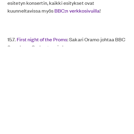
esitetyn konsertin, kaikki esitykset ovat
kuunneltavissa myös
BBC:n verkkosivuilla
!
15.7.
First night of the Proms
: Sakari Oramo johtaa BBC
Symphony Orchestraa ja kuoroa
20.7.
Prom 8: Russian Romance and Icelandic
Elements
: Dalia Stasevska ja BBC Symphony
Orchestra
4.8., 19.30
Prom 25
: Šostakovitšin Last Symphony ja
Konsertto thereminille: musiikkia Kalevi Aholta ja
Kaija Saariaholta
11.8., 19.30
Prom 34
: Thorvaldsdottir, Elgar ja Sibelius:
Eva Ollikainen ja BBC Philharmonic