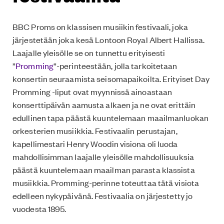
BBC Proms on klassisen musiikin festivaali, joka
järjestetään joka kesä Lontoon Royal Albert Hallissa.
Laajalle yleisölle se on tunnettu erityisesti
”
Promming
”-perinteestään, jolla tarkoitetaan
konsertin seuraamista seisomapaikoilta. Erityiset Day
Promming -liput ovat myynnissä ainoastaan
konserttipäivän aamusta alkaen ja ne ovat erittäin
edullinen tapa päästä kuuntelemaan maailmanluokan
orkesterien musiikkia. Festivaalin perustajan,
kapellimestari Henry Woodin visiona oli luoda
mahdollisimman laajalle yleisölle mahdollisuuksia
päästä kuuntelemaan maailman parasta klassista
musiikkia. Promming-perinne toteuttaa tätä visiota
edelleen nykypäivänä. Festivaalia on järjestetty jo
vuodesta 1895.