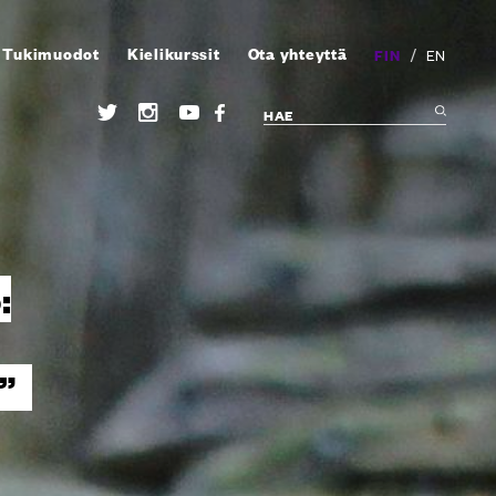
Tukimuodot
Kielikurssit
Ota yhteyttä
/
FIN
EN
:
”