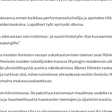
levansa ennen kaikkea performanssitaiteilija ja ajattelee t
 videoteoksina. Lopulliset työt syntyvät ulkona.
 oikeastaan vain tutkimus- ja suunnittelutyön. Itse kuvaamis
aupungilla.”
a muiden ihmisten varaan uskaltautumisen teemat ovat Rönköl
hteiselo muiden taiteilijoiden kanssa Wysingin residenssin a
n yhteisöllisyyttä uusista näkökulmista. Monet Rönkön teoks
a tutkivat sitä, miten toimimme yhteydessä muihin ihmisiin. 
is omalta mukavuusalueeltaan.
n kiinnostavaa. Se pakottaa katsomaan maailmaa uudella tav
ia ja haasteellisuutta haastavien teemojen ja sijaintien kautta.
inut maapallon tilaa jo aikaisemmassa teoksessaani
for those