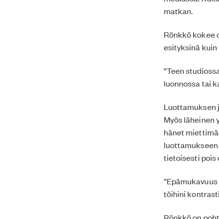
matkan.
Rönkkö kokee o
esityksinä kuin
”Teen studiossa
luonnossa tai k
Luottamuksen j
Myös läheinen y
hänet miettimää
luottamukseen j
tietoisesti po
”Epämukavuus o
töihini kontrast
Rönkkö on poht