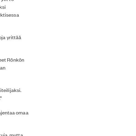
ksi
rktisessa
ja yrittää
neet Rönkön
aan
eilijaksi.
”
laajentaa omaa
tuja, mutta