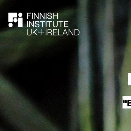
HAE
“