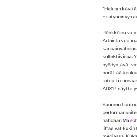
”Halusin käyttä
Eristyneisyys a
Rönkkö on valmi
Artsista vuonn
kansainvälisiss
kollektiivissa.
hyödyntävät vid
herättää keskus
toteutti runsa
ARS17-näyttely
Suomen Lontoon 
performanssite
nähdään
Manche
liftasivat kukin
mediassa. Kuka 