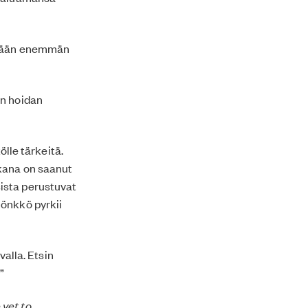
öitään enemmän
en hoidan
le tärkeitä.
ikana on saanut
ista perustuvat
Rönkkö pyrkii
alla. Etsin
”
 yet to