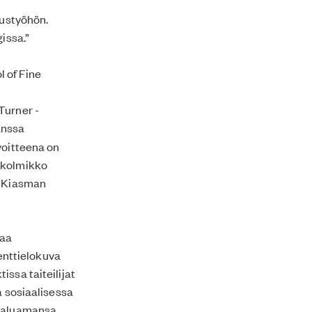
mustyöhön.
issa.”
 of Fine
Turner -
anssa
voitteena on
7 kolmikko
Kiasman
maa
enttielokuva
issa taiteilijat
a sosiaalisessa
 haluamansa