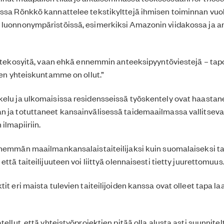
issa Rönkkö kannattelee tekstikylttejä ihmisen toiminnan vuo
 luonnonympäristöissä, esimerkiksi Amazonin viidakossa ja a
le tekosyitä, vaan ehkä ennemmin anteeksipyyntöviestejä – tapo
inen yhteiskuntamme on ollut.”
kelu ja ulkomaisissa residensseissä työskentely ovat haasta
n ja totuttaneet kansainvälisessä taidemaailmassa vallitsev
ilmapiiriin.
enemmän maailmankansalaistaiteilijaksi kuin suomalaiseksi tait
että taiteilijuuteen voi liittyä olennaisesti tietty juurettomuus.
tit eri maista tulevien taiteilijoiden kanssa ovat olleet tapa 
tellut, että yhteistyöprojektien pitää olla alusta asti suunnitel