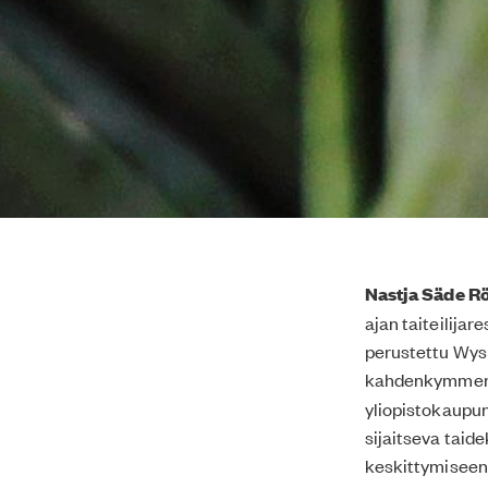
Nastja Säde R
ajan taiteilija
perustettu Wysi
kahdenkymmenen
yliopistokaupu
sijaitseva taide
keskittymiseen