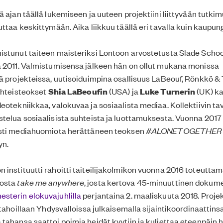
ä ajan täällä lukemiseen ja uuteen projektiini liittyvään tutki
uttaa keskittymään. Aika liikkuu täällä eri tavalla kuin kaupung
stunut taiteen maisteriksi Lontoon arvostetusta Slade School
a 2011. Valmistumisensa jälkeen hän on ollut mukana monissa
ä projekteissa, uutisoiduimpina osallisuus LaBeouf, Rönkkö & 
 Yhteisteokset
Shia LaBeoufin
(USA) ja
Luke Turnerin
(UK) k
eotekniikkaa, valokuvaa ja sosiaalista mediaa. Kollektiivin ta
telua sosiaalisista suhteista ja luottamuksesta. Vuonna 201
asti mediahuomiota herättäneen teoksen
#ALONETOGETHER
yn.
instituutti rahoitti taiteilijakolmikon vuonna 2016 toteutta
osta
take me anywhere
, josta kertova 45-minuuttinen dokum
sterin elokuvajuhlilla
perjantaina 2. maaliskuuta 2018. Projekt
 tahoillaan Yhdysvalloissa julkaisemalla sijaintikoordinaattins
tahansa saattoi poimia heidät kyytiin ja kuljettaa eteenpäin