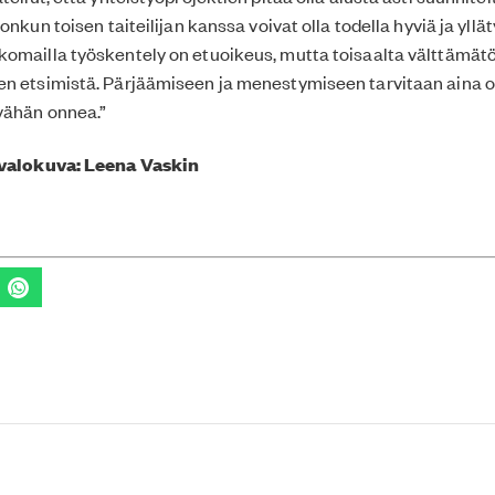
jonkun toisen taiteilijan kanssa voivat olla todella hyviä ja yllät
omailla työskentely on etuoikeus, mutta toisaalta välttämät
en etsimistä. Pärjäämiseen ja menestymiseen tarvitaan aina 
 vähän onnea.”
 valokuva: Leena Vaskin