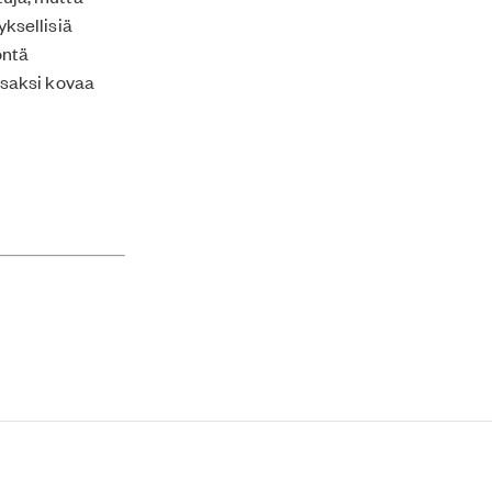
yksellisiä
öntä
osaksi kovaa