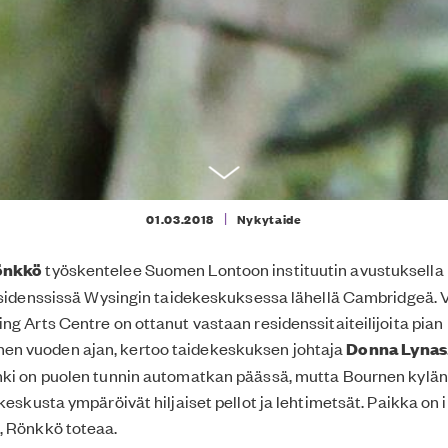
|
01.03.2018
Nykytaide
önkkö
työskentelee Suomen Lontoon instituutin avustuksella
residenssissä Wysingin taidekeskuksessa lähellä Cambridgeä.
ng Arts Centre on ottanut vastaan residenssitaiteilijoita pian
 vuoden ajan, kertoo taidekeskuksen johtaja
Donna Lynas
nki on puolen tunnin automatkan päässä, mutta Bournen kylän 
keskusta ympäröivät hiljaiset pellot ja lehtimetsät. Paikka on 
, Rönkkö toteaa.