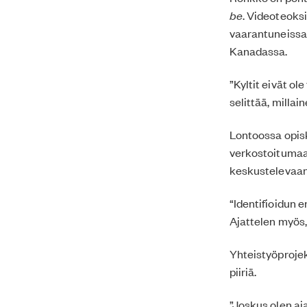
be
. Videoteoks
vaarantuneissa
Kanadassa.
”Kyltit eivät o
selittää, milla
Lontoossa opis
verkostoitumaa
keskustelevaan 
“Identifioidun 
Ajattelen myös, 
Yhteistyöprojek
piiriä.
”Joskus olen aja