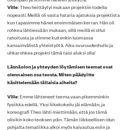
Ville
: Theo heittäytyi mukaan projektiin todella
nopeasti. Meillä oli vasta hataria ajatuksia projektista
kun tapasimme hänet ensimmäisen kerran. Hän oli
rohkea lähtiessään mukaan, sillä meillä ei ollut
rahoitusta ja olimme kuitenkin luomassa
kansainvälistä yhteistyötä. Aika suuruudenhullu ja
uhkarohkea projekti tämä taisi aluksi olla!
Läsnäolon ja yhteyden löytämisen teemat ovat
olennainen osa teosta. Miten päädyitte
käsittelemään tällaisia aiheita?
Ville
: Emme lähteneet teema vaan pikemminkin
fysiikka edellä. Yksi liikekokeilu jäi elämään, ja
koreografi Theo lähti miettimään, että jos tämä
olisikin koko teoksen ydin. Tämän liikkeellisen idun
pohjalta tematiikka alkoi myös kaivautua esiin ja