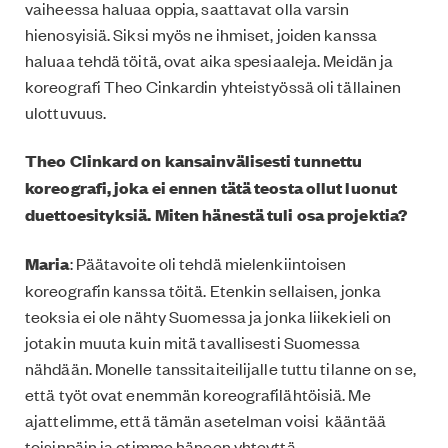
vaiheessa haluaa oppia, saattavat olla varsin
hienosyisiä. Siksi myös ne ihmiset, joiden kanssa
haluaa tehdä töitä, ovat aika spesiaaleja. Meidän ja
koreografi Theo Cinkardin yhteistyössä oli tällainen
ulottuvuus.
Theo Clinkard on kansainvälisesti tunnettu
koreografi, joka ei ennen tätä teosta ollut luonut
duettoesityksiä. Miten hänestä tuli osa projektia?
Maria
: Päätavoite oli tehdä mielenkiintoisen
koreografin kanssa töitä. Etenkin sellaisen, jonka
teoksia ei ole nähty Suomessa ja jonka liikekieli on
jotakin muuta kuin mitä tavallisesti Suomessa
nähdään. Monelle tanssitaiteilijalle tuttu tilanne on se,
että työt ovat enemmän koreografilähtöisiä. Me
ajattelimme, että tämän asetelman voisi kääntää
toisinpäin ja otimme häneen yhteyttä.