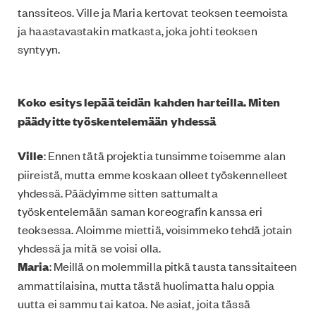
tanssiteos. Ville ja Maria kertovat teoksen teemoista
ja haastavastakin matkasta, joka johti teoksen
syntyyn.
Koko esitys lepää teidän kahden harteilla. Miten
päädyitte työskentelemään yhdessä
Ville
: Ennen tätä projektia tunsimme toisemme alan
piireistä, mutta emme koskaan olleet työskennelleet
yhdessä. Päädyimme sitten sattumalta
työskentelemään saman koreografin kanssa eri
teoksessa. Aloimme miettiä, voisimmeko tehdä jotain
yhdessä ja mitä se voisi olla.
Maria
: Meillä on molemmilla pitkä tausta tanssitaiteen
ammattilaisina, mutta tästä huolimatta halu oppia
uutta ei sammu tai katoa. Ne asiat, joita tässä