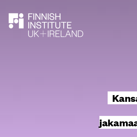
HAE
Kans
jakamaa