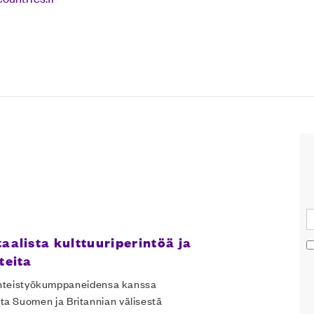
aalista kulttuuriperintöä ja
egal notice
teita
yhteistyökumppaneidensa kanssa
teita Suomen ja Britannian välisestä