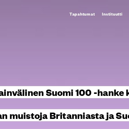
Tapahtumat
Instituutti
ainvälinen Suomi 100 -hanke 
n muistoja Britanniasta ja S