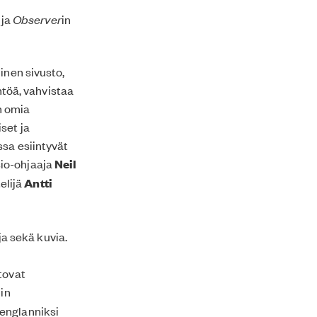
 ja
Observer
in
inen sivusto,
intöä, vahvistaa
n omia
set ja
ssa esiintyvät
isio-ohjaaja
Neil
elijä
Antti
ja sekä kuvia.
tovat
iin
 englanniksi