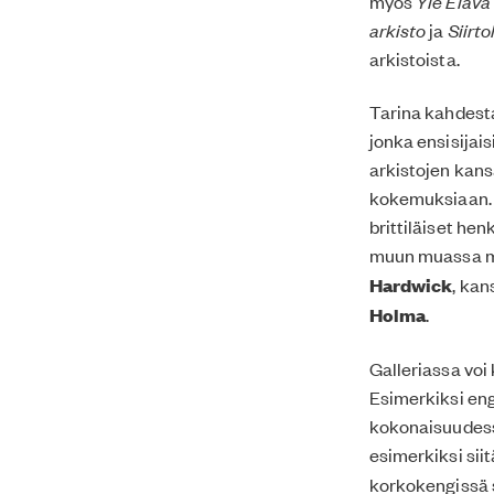
myös
Yle Elävä
arkisto
ja
Siirto
arkistoista.
Tarina kahdesta
jonka ensisijais
arkistojen kans
kokemuksiaan. G
brittiläiset he
muun muassa 
Hardwick
, ka
Holma
.
Galleriassa voi 
Esimerkiksi engl
kokonaisuudessa
esimerkiksi sii
korkokengissä 