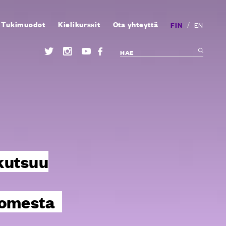
Tukimuodot
Kielikurssit
Ota yhteyttä
/
FIN
EN
kutsuu
uomesta