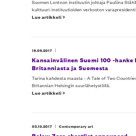
Suomen Lontoon instituutin johtaja Pauliina Ståh
kulttuuri-instituutioiden verkoston varapresidenti
Lue artikkeli >
|
19.09.2017
Kansainvälinen Suomi 100 -hanke
Britanniasta ja Suomesta
Tarina kahdesta maasta - A Tale of Two Countries -
Britannian Helsingin suurlähetystöllä.
Lue artikkeli >
|
03.10.2017
Contemporary art
Below Zero shortlist announced