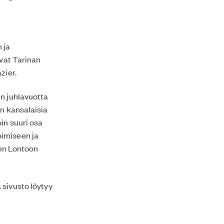
 ja
avat Tarinan
zier.
en juhlavuotta
in kansalaisia
in suuri osa
oimiseen ja
en Lontoon
 sivusto löytyy