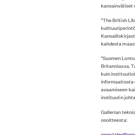
kansainväliset 
”The British Lib
kulttuuriperint
Kansalliskirjas
kahdesta maasta
”Suomen Lontoon
Britanniassa. T
kuin instituuti
informaatiosta 
avaamiseen kai
instituutin joht
Gallerian tekni
osoitteesta:
www.taleoftwoc