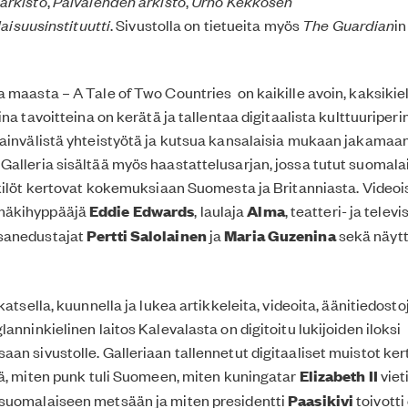
 arkisto
,
Päivälehden arkisto
,
Urho Kekkosen
laisuusinstituutti
. Sivustolla on tietueita myös
The Guardian
in
 maasta – A Tale of Two Countries on kaikille avoin, kaksikiel
ina tavoitteina on kerätä ja tallentaa digitaalista kulttuuriper
ainvälistä yhteistyötä ja kutsua kansalaisia mukaan jakamaa
alleria sisältää myös haastattelusarjan, jossa tutut suomalai
nkilöt kertovat kokemuksiaan Suomesta ja Britanniasta. Videoi
mäkihyppääjä
Eddie Edwards
, laulaja
Alma
, teatteri- ja telev
nsanedustajat
Pertti Salolainen
ja
Maria Guzenina
sekä näytt
katsella, kuunnella ja lukea artikkeleita, videoita, äänitiedosto
anninkielinen laitos Kalevalasta on digitoitu lukijoiden iloksi
an sivustolle. Galleriaan tallennetut digitaaliset muistot ker
tä, miten punk tuli Suomeen, miten kuningatar
Elizabeth II
viet
suomalaiseen metsään ja miten presidentti
Paasikivi
toivotti