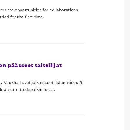
 create opportunities for collaborations
ded for the first time.
n päässeet taiteilijat
 Vauxhall ovat julkaisseet listan viidestä
elow Zero -taidepalkinnosta.