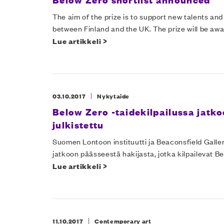
The aim of the prize is to support new talents and
between Finland and the UK. The prize will be awar
Lue artikkeli >
|
03.10.2017
Nykytaide
Below Zero -taidekilpailussa jatkoo
julkistettu
Suomen Lontoon instituutti ja Beaconsfield Gallery
jatkoon päässeestä hakijasta, jotka kilpailevat B
Lue artikkeli >
|
11.10.2017
Contemporary art