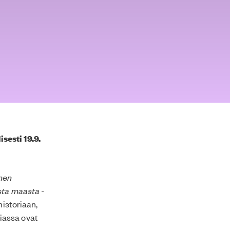
sesti 19.9.
men
sta maasta
-
historiaan,
iassa ovat