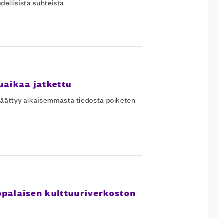
udellisista suhteista
aikaa jatkettu
päättyy aikaisemmasta tiedosta poiketen
palaisen kulttuuriverkoston