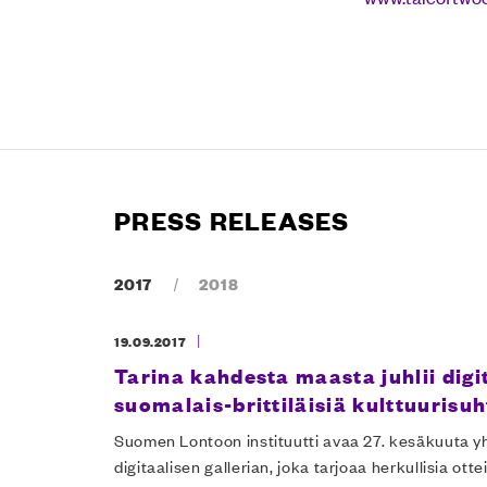
PRESS RELEASES
2017
|
2018
ail address
|
19.09.2017
Tarina kahdesta maasta juhlii digit
I accept the l
suomalais-brittiläisiä kulttuurisuh
Suomen Lontoon instituutti avaa 27. kesäkuuta 
digitaalisen gallerian, joka tarjoaa herkullisia ot