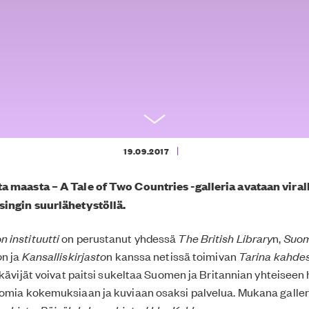
|
19.09.2017
 maasta – A Tale of Two Countries -galleria avataan viralli
singin suurlähetystöllä.
 instituutti
on perustanut yhdessä
The British Library
n,
Suo
o
n ja
Kansalliskirjasto
n kanssa netissä toimivan
Tarina kahde
 kävijät voivat paitsi sukeltaa Suomen ja Britannian yhteiseen 
omia kokemuksiaan ja kuviaan osaksi palvelua. Mukana galler