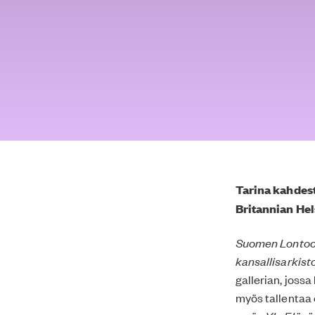
Tarina kahdesta
Britannian Hel
Suomen Lontoon
kansallisarkist
gallerian, jossa
myös tallentaa 