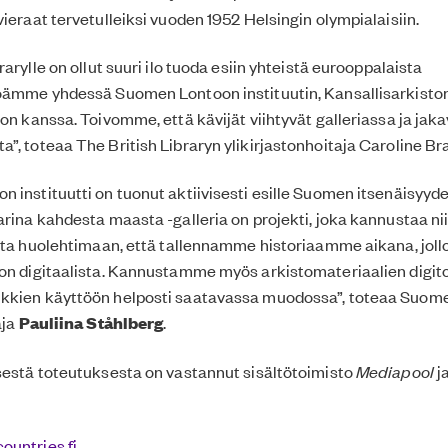
vieraat tervetulleiksi vuoden 1952 Helsingin olympialaisiin.
rarylle on ollut suuri ilo tuoda esiin yhteistä eurooppalaista
öämme yhdessä Suomen Lontoon instituutin, Kansallisarkiston
ton kanssa. Toivomme, että kävijät viihtyvät galleriassa ja jak
”, toteaa The British Libraryn ylikirjastonhoitaja Caroline Bra
 instituutti on tuonut aktiivisesti esille Suomen itsenäisyyd
arina kahdesta maasta -galleria on projekti, joka kannustaa ni
oita huolehtimaan, että tallennamme historiaamme aikana, jollo
on digitaalista. Kannustamme myös arkistomateriaalien digit
kkien käyttöön helposti saatavassa muodossa”, toteaa Suom
aja
Pauliina Ståhlberg
.
sestä toteutuksesta on vastannut sisältötoimisto
Mediapool
ja
ountries.fi