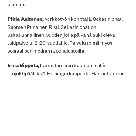
elämää.
Pihla Aaltonen,
verkkotyön kehittäjä, Sekasin chat,
Suomen Punainen Risti. Sekasin chat on
valtakunnallinen, vuoden joka päivänä auki oleva
tukipalvelu 12–29-vuotiaille. Palvelu toimii myös
sosiaalisen median ja pelialustoilla.
Irma Sippola,
harrastamisen Suomen mallin
projektipäällikkö, Helsingin kaupunki. Harrastamisen
Suomen mallin tavoitteena on antaa jokaiselle
nuorelle mahdollisuus häntä kiinnostavaan, ilmaiseen
harrastukseen koulupäivän yhteydessä.
Rekisteröidy tapahtumaan
täällä.
Tapahtuma on osa An Equal Future -keskustelusarjaa,
joka liittyy Suomen Britannian- ja Irlannin instituutin